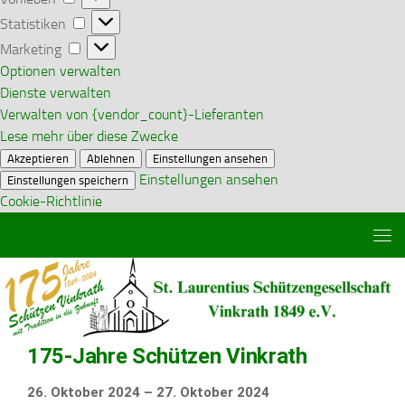
Statistiken
Statistiken
Marketing
Marketing
Optionen verwalten
Dienste verwalten
Verwalten von {vendor_count}-Lieferanten
Lese mehr über diese Zwecke
Akzeptieren
Ablehnen
Einstellungen ansehen
Einstellungen ansehen
Einstellungen speichern
Cookie-Richtlinie
Zum Inhalt springen
175-Jahre Schützen Vinkrath
175-
26. Oktober 2024
–
27. Oktober 2024