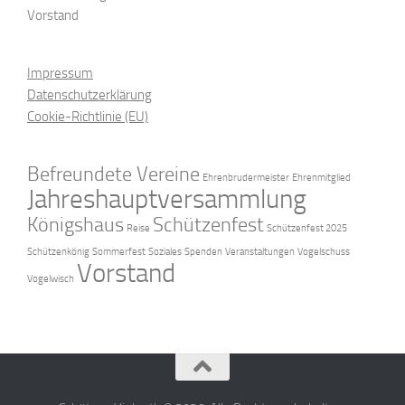
Vorstand
Impressum
Datenschutzerklärung
Cookie-Richtlinie (EU)
Befreundete Vereine
Ehrenbrudermeister
Ehrenmitglied
Jahreshauptversammlung
Königshaus
Schützenfest
Reise
Schützenfest 2025
Schützenkönig
Sommerfest
Soziales
Spenden
Veranstaltungen
Vogelschuss
Vorstand
Vogelwisch