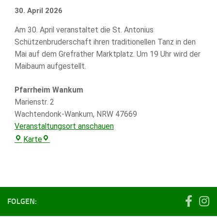
Tanz
30. April 2026
in
Am 30. April veranstaltet die St. Antonius
den
Schützenbruderschaft ihren traditionellen Tanz in den
Mai
Mai auf dem Grefrather Marktplatz. Um 19 Uhr wird der
-
Maibaum aufgestellt.
St.
Antonius,
Pfarrheim Wankum
Grefrath
Marienstr. 2
Wachtendonk-Wankum
,
NRW
47669
Veranstaltungsort anschauen
Pfarrheim
Karte
Wankum
FOLGEN: