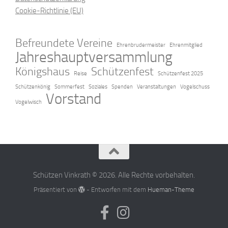
Cookie-Richtlinie (EU)
Befreundete Vereine
Ehrenbrudermeister
Ehrenmitglied
Jahreshauptversammlung
Königshaus
Schützenfest
Reise
Schützenfest 2025
Schützenkönig
Sommerfest
Soziales
Spenden
Veranstaltungen
Vogelschuss
Vorstand
Vogelwisch
Schützen Vinkrath © 2026. Alle Rechte vorbehalten.
Präsentiert von
- Entworfen mit dem
Hueman-Theme