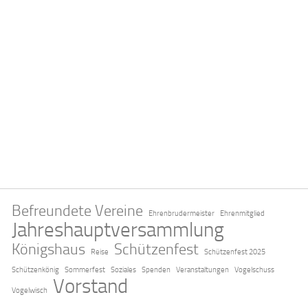
Befreundete Vereine
Ehrenbrudermeister
Ehrenmitglied
Jahreshauptversammlung
Königshaus
Schützenfest
Reise
Schützenfest 2025
Schützenkönig
Sommerfest
Soziales
Spenden
Veranstaltungen
Vogelschuss
Vorstand
Vogelwisch